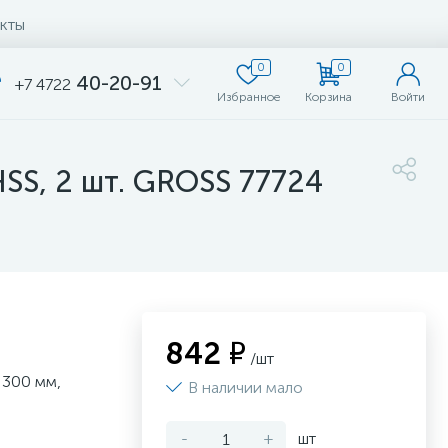
кты
0
0
40-20-91
+7 4722
Избранное
Корзина
Войти
HSS, 2 шт. GROSS 77724
842 ₽
/шт
 300 мм,
В наличии мало
-
+
шт