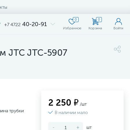
кты
0
0
40-20-91
+7 4722
Избранное
Корзина
Войти
мм JTC JTC-5907
2 250 ₽
/шт
ина трубки
В наличии мало
-
+
шт