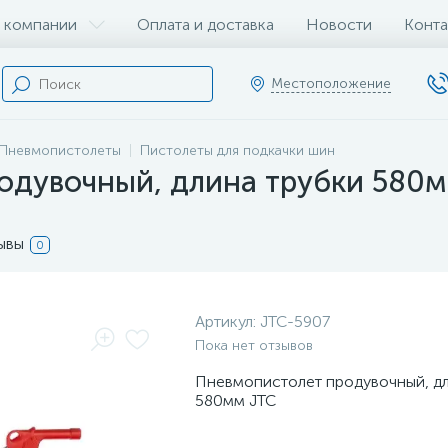
 компании
Оплата и доставка
Новости
Конта
Местоположение
Пневмопистолеты
Пистолеты для подкачки шин
одувочный, длина трубки 580
ывы
0
Артикул:
JTC-5907
Пока нет отзывов
Пневмопистолет продувочный, дл
580мм JTC