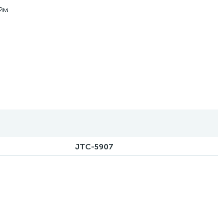
юйм
JTC-5907