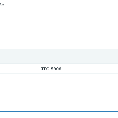
юйм
JTC-5908