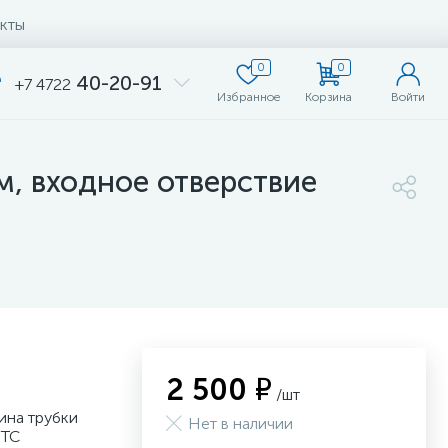
кты
0
0
40-20-91
+7 4722
Избранное
Корзина
Войти
, входное отверствие
2 500 ₽
/шт
ина трубки
Нет в наличии
JTC