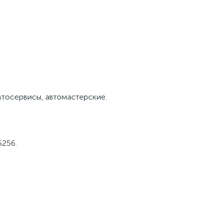
втосервисы, автомастерские.
5256.