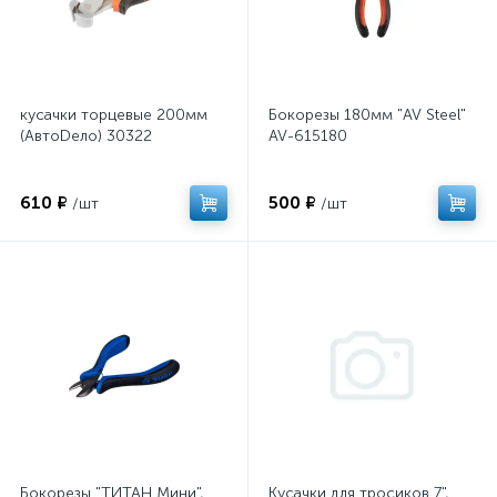
кусачки торцевые 200мм
Бокорезы 180мм "AV Steel"
(АвтоDело) 30322
AV-615180
610 ₽
500 ₽
/шт
/шт
Бокорезы "ТИТАН Мини",
Кусачки для тросиков 7",