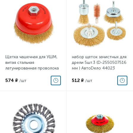
Щетка чашечная для УШМ,
набор щеток зачистных для
витая стальная
дрели 5шт.3 (D-2550507516
латунированная проволока
мм ) АвтоDело 44023
0,3 мм, d=125 мм, MIRAX
35142-125
574 ₽
512 ₽
/шт
/шт