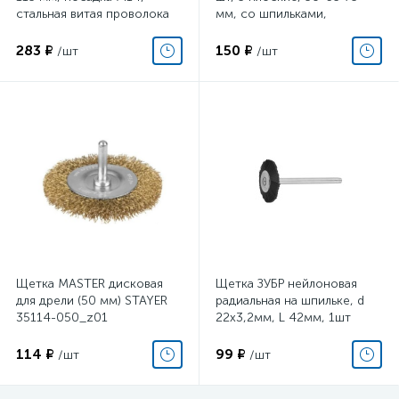
стальная витая проволока
мм, со шпильками,
ARNEZI R8048115
металлические Matrix
283 ₽
150 ₽
/шт
/шт
Щетка MASTER дисковая
Щетка ЗУБР нейлоновая
для дрели (50 мм) STAYER
радиальная на шпильке, d
35114-050_z01
22х3,2мм, L 42мм, 1шт
114 ₽
99 ₽
/шт
/шт