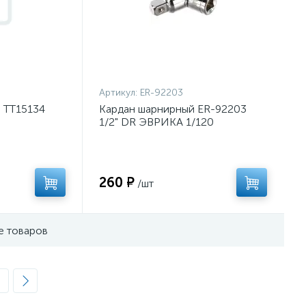
Артикул:
ER-92203
 TT15134
Кардан шарнирный ER-92203
1/2" DR ЭВРИКА 1/120
260 ₽
/шт
е товаров