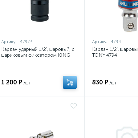
Артикул:
4797P
Артикул:
4794
Кардан ударный 1/2", шаровый, с
Кардан 1/2", шаров
шариковым фиксатором KING
TONY 4794
TONY 4797P
1 200 ₽
830 ₽
/шт
/шт