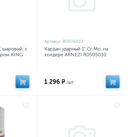
Артикул:
R0505010
, шаровый, с
Кардан ударный 1" Cr-Mo, на
ором KING
холдере ARNEZI R0505010
1 296 ₽
/шт