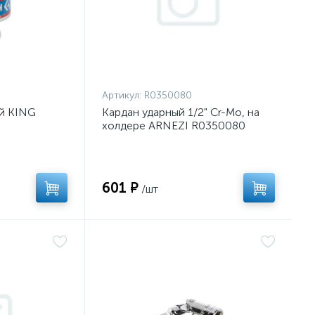
Артикул:
R0350080
ый KING
Кардан ударный 1/2" Cr-Mo, на
холдере ARNEZI R0350080
601 ₽
/шт