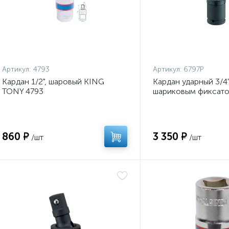
Артикул:
4793
Артикул:
6797P
Кардан 1/2", шаровый KING
Кардан ударный 3/4"
TONY 4793
шариковым фиксат
TONY 6797P
860 ₽
3 350 ₽
/шт
/шт