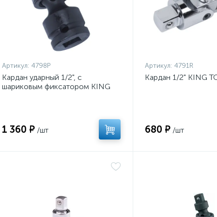
Артикул:
4798P
Артикул:
4791R
Кардан ударный 1/2", с
Кардан 1/2" KING T
шариковым фиксатором KING
TONY 4798P
1 360 ₽
680 ₽
/шт
/шт