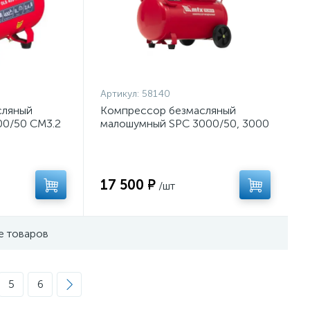
Артикул:
58140
сляный
Компрессор безмасляный
0/50 CM3.2
малошумный SPC 3000/50, 3000
Вт, ресивер 50 л, 520 л/мин//
MTX
17 500 ₽
/шт
е товаров
5
6