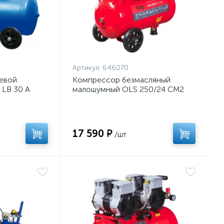
Артикул:
646070
евой
Компрессор безмасляный
 LB 30 A
малошумный OLS 250/24 CM2
17 590 ₽
/шт