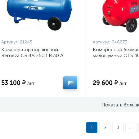
Артикул:
21245
Артикул:
646073
Компрессор поршневой
Компрессор безма
Remeza СБ 4/С-50 LB 30 A
малошумный OLS 40
53 100 ₽
29 600 ₽
/шт
/шт
Показать больш
1
2
3
...