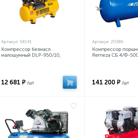
Артикул:
58141
Артикул:
20386
Компрессор безмасл.
Компрессор поршн
малошумный DLP-950/10,
Remeza СБ 4/Ф-500
950Вт,10 л, 2850 об/мин, 170 л/
мин Denzel
12 681 ₽
141 200 ₽
/шт
/шт