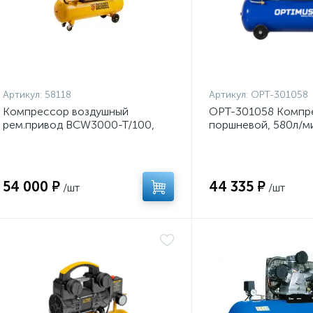
Артикул:
58118
Артикул:
OPT-301058
Компрессор воздушный
OPT-301058 Компр
рем.привод BCW3000-T/100,
поршневой, 580л/ми
3.0квт 100литров 520л/мин
380в, ресивер 100л
DENZEL
54 000 ₽
44 335 ₽
/шт
/шт