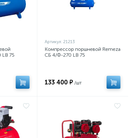
Артикул:
21213
евой
Компрессор поршневой Remeza
 LB 75
СБ 4/Ф-270 LB 75
133 400 ₽
/шт