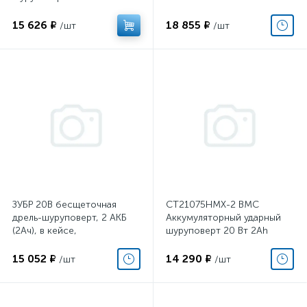
CROWN
15 626 ₽
18 855 ₽
/шт
/шт
ЗУБР 20В бесщеточная
CT21075HMX-2 BMC
дрель-шуруповерт, 2 АКБ
Аккумуляторный ударный
(2Ач), в кейсе,
шуруповерт 20 Вт 2Ah
Профессионал. DB-201-22
CROWN
15 052 ₽
14 290 ₽
/шт
/шт