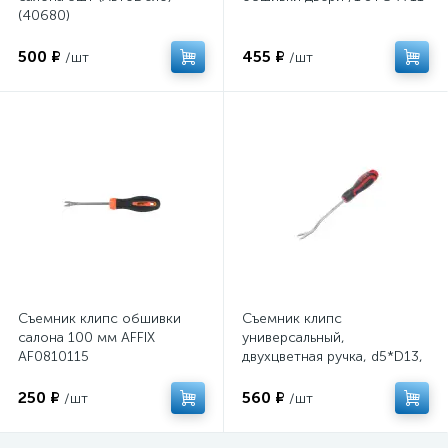
(40680)
500 ₽
455 ₽
/шт
/шт
Съемник клипс обшивки
Съемник клипс
салона 100 мм AFFIX
универсальный,
AF0810115
двухцветная ручка, d5*D13,
длина 228 мм /1 JTC-7712
250 ₽
560 ₽
/шт
/шт