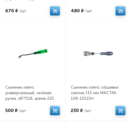
d5*D18.6, длина 236 мм
JTC
670 ₽
480 ₽
/шт
/шт
Съемник клипс
Съемник клипс обшивки
универсальный, зелёная
салона 115 мм МАСТАК
ручка, d6*D18, длина 225
108-10115H
мм /1/50/200 JTC-2511
500 ₽
230 ₽
/шт
/шт