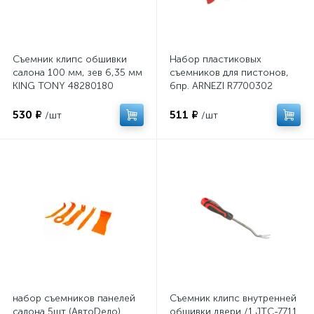
Съемник клипс обшивки
Набор пластиковых
салона 100 мм, зев 6,35 мм
съемников для пистонов,
KING TONY 48280180
6пр. ARNEZI R7700302
530 ₽
511 ₽
/шт
/шт
набор съемников панелей
Съемник клипс внутренней
салона 5шт (АвтоDело)
обшивки двери /1 JTC-7711