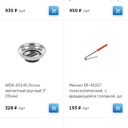
удлиненные ARNEZI
R7700176
930 ₽
450 ₽
/шт
/шт
WDK-65145 Лоток
Магнит ER-41017
магнитный круглый 3"
телескопический, с
(76мм)
вращающейся головкой, до
0,5 кг, max длина 44,3см
ЭВРИКА 1/50/1
328 ₽
193 ₽
/шт
/шт