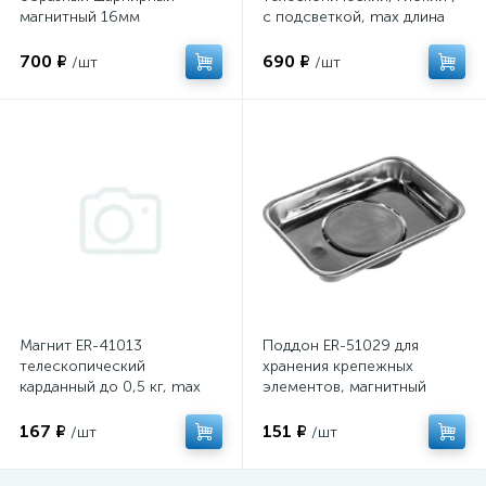
магнитный 16мм
с подсветкой, max длина
55,4см ЭВРИКА 1/25/100
700 ₽
690 ₽
/шт
/шт
Магнит ER-41013
Поддон ER-51029 для
телескопический
хранения крепежных
карданный до 0,5 кг, max
элементов, магнитный
длина 46,7см ЭВРИКА
прямоугольный, с
1/50/100
прорезиненным магнитом
167 ₽
151 ₽
/шт
/шт