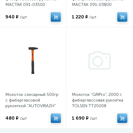
МАСТАК 091-03500
МАСТАК 091-03800
940 ₽
1 220 ₽
/шт
/шт
Молоток слесарный 500гр
Молоток "GRIPro", 2000 г,
с фибергласовой
фиберглаcсовая рукоятка
рукояткой "AUTOVIRAZH"
TOLSEN TT25008
AV-275500
480 ₽
1 690 ₽
/шт
/шт