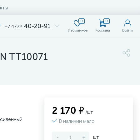
кты
0
0
40-20-91
+7 4722
Избранное
Корзина
Войти
EN TT10071
2 170 ₽
/шт
усиленный
В наличии мало
-
+
шт