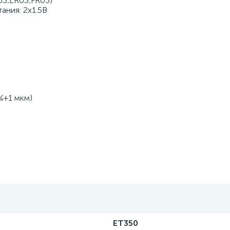
03;LR03;FR03)
ания: 2х1.5B
%+1 мкм)
ЕТ350